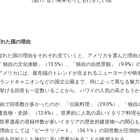
（図1）近い将来もっとも行きたい国
ばれた国の理由
ばれた国の理由をそれぞれ見ていくと、アメリカを選んだ理由
、「独自の文化体験」（13.5%）、「独自の自然景観」（9.9%
アメリカには、最先端のトレンドが生まれるニューヨークや映
ランドキャニオンなどの国立公園まで、州によって異なる魅力
挙げる回答も一定数いることから、ハワイの人気の高さもうか
で回答数が多かったのが、「伝統料理」（29.0%）、「独自
的建造物・史跡」（12.6%）。世界的に人気の高いイタリア料
世界遺産の登録件数が多いイタリアの歴史的建造物への関心も
理由としては「ビーチリゾート」（36.1％）の回答数が圧倒
在を目的とした旅行に高い需要があることが推測される。