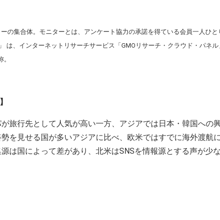
ターの集合体。モニターとは、アンケート協力の承諾を得ている会員一人ひと
d Panel」 は、インターネットリサーチサービス「GMOリサーチ・クラウド・パ
称。
】
パが旅行先として人気が高い一方、アジアでは日本・韓国への
姿勢を見せる国が多いアジアに比べ、欧米ではすでに海外渡航
源は国によって差があり、北米はSNSを情報源とする声が少