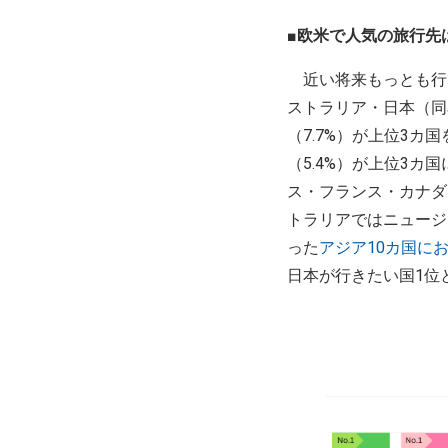
■欧米で人気の旅行先
近い将来もっとも行き
ストラリア・日本（同率
（7.7%）が上位3カ
（5.4%）が上位3カ
ス・フランス・カナダで
トラリアではニュージ
った
アジア10カ国に
日本が行きたい国1位