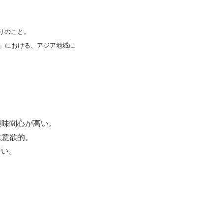
りのこと。
ネル」における、アジア地域に
興味関心が高い。
に意欲的。
ない。