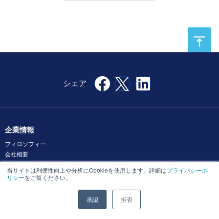
企業情報
フィロソフィー
会社概要
経営メンバー
当サイトは利便性向上や分析にCookieを使用します。詳細は
プライバシーポ
福利厚生
リシー
をご覧ください。
品質管理の取り組み
承認
拒否
サービス