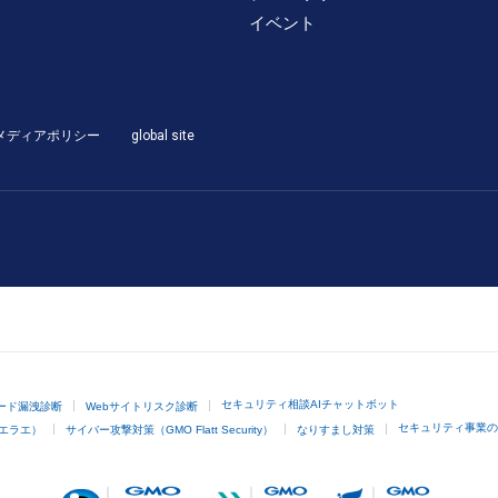
イベント
メディアポリシー
global site
セキュリティ相談AIチャットボット
ード漏洩診断
Webサイトリスク診断
セキュリティ事業の
イエラエ）
サイバー攻撃対策（GMO Flatt Security）
なりすまし対策