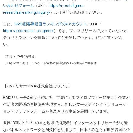
い合わせフォーム
（URL：
https://r-portal.gmo-
research.ai/ranking/inquiry/
）よりお問い合わせください。
また、
GMO顧客満足度ランキングのXアカウント
（URL：
https://x.com/rank_cs_gmora
）では、プレスリリースで扱っていないカ
テゴリのランキング情報についても発信しています。ぜひご覧くださ
い。
（※3）2026年1月時点
（※4）パネルとは、アンケート協力の承諾を得ている生活者の集合体
【GMOリサーチ&AI株式会社について】
GMOリサーチ&AIは「想いを、世界に」をフィロソフィーに掲げ、企業と
生活者の関係の再構築を実現する、新しいマーケティング・ソリューシ
ョン・プラットフォームを普及させる事業を展開しています。
（※5）
世界130以上
の国と地域で消費者にインターネットリサーチが可能
なパネルネットワークとAI技術を活用して、日本のみならず世界各国の企