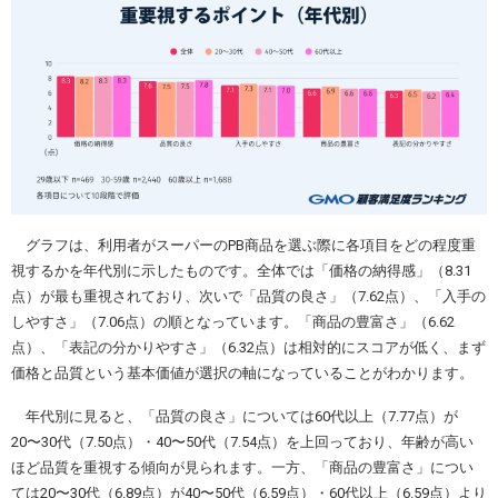
グラフは、利用者がスーパーのPB商品を選ぶ際に各項目をどの程度重
視するかを年代別に示したものです。全体では「価格の納得感」（8.31
点）が最も重視されており、次いで「品質の良さ」（7.62点）、「入手の
しやすさ」（7.06点）の順となっています。「商品の豊富さ」（6.62
点）、「表記の分かりやすさ」（6.32点）は相対的にスコアが低く、まず
価格と品質という基本価値が選択の軸になっていることがわかります。
年代別に見ると、「品質の良さ」については60代以上（7.77点）が
20〜30代（7.50点）・40〜50代（7.54点）を上回っており、年齢が高い
ほど品質を重視する傾向が見られます。一方、「商品の豊富さ」につい
ては20〜30代（6.89点）が40〜50代（6.59点）・60代以上（6.59点）より