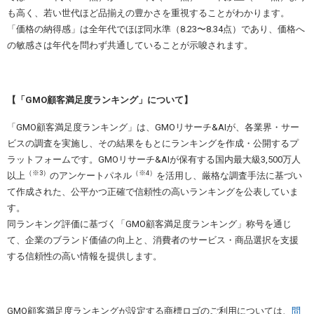
も高く、若い世代ほど品揃えの豊かさを重視することがわかります。
「価格の納得感」は全年代でほぼ同水準（8.23〜8.34点）であり、価格へ
の敏感さは年代を問わず共通していることが示唆されます。
【「GMO顧客満足度ランキング」について】
「GMO顧客満足度ランキング」は、GMOリサーチ&AIが、各業界・サー
ビスの調査を実施し、その結果をもとにランキングを作成・公開するプ
ラットフォームです。GMOリサーチ&AIが保有する国内最大級3,500万人
（※3）
（※4）
以上
のアンケートパネル
を活用し、厳格な調査手法に基づい
て作成された、公平かつ正確で信頼性の高いランキングを公表していま
す。
同ランキング評価に基づく「GMO顧客満足度ランキング」称号を通じ
て、企業のブランド価値の向上と、消費者のサービス・商品選択を支援
する信頼性の高い情報を提供します。
GMO顧客満足度ランキングが設定する商標ロゴのご利用については、
問