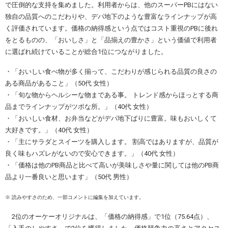
で圧倒的な支持を集めました。利用者からは、他のスーパーPBにはない
独自の品質へのこだわりや、デパ地下のような豊富なラインナップが高
く評価されています。価格の納得感という点ではコスト重視のPBに後れ
をとるものの、「おいしさ」と「品揃えの豊かさ」という価値で利用者
に選ばれ続けていることが総合1位につながりました。
・「おいしい食べ物が多く揃って、こだわりが感じられる品質の良さの
ある商品があること」（50代 女性）
・「旬な物からヘルシーな物まである事。 トレンド感からほっとする商
品までラインナップがツボな所。」（40代 女性）
・「おいしい食材、お弁当などがデパ地下ばりに豊富。味もおいしくて
大好きです。」（40代 女性）
・「主にサラダとスイーツを購入します。 割高ではありますが、品質が
良く味もハズレがないので安心できます。」（40代 女性）
・「価格は他のPB商品と比べて高いが美味しさや量に関しては他のPB商
品より一番良いと思います」（50代 男性）
※ 読みやすさのため、一部コメントに編集を加えています。
2位のオーケーオリジナルは、「価格の納得感」で1位（75.64点）、