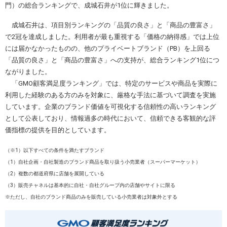
門）の総合ランキングで、成城石井が1位に輝きました。
成城石井は、項目別ランキングの「品質の良さ」と「商品の豊富さ」
で2冠を達成しました。利用者が最も重視する「価格の納得感」では上位
には届かなかったものの、他のプライベートブランド（PB）を上回る
「品質の良さ」と「商品の豊富さ」への支持が、総合ランキング1位につ
ながりました。
「GMO顧客満足度ランキング」では、特定のサービスや商品を実際に
利用した経験のある方のみを対象に、厳格な手法に基づいて調査を実施
しています。企業のブランド価値を可視化する信頼性の高いランキング
として公表しており、情報過多の時代において、信頼できる客観的な評
価指標の提供を目的としています。
（※1）以下すべての条件を満たすブランド
（1）自社企画・自社製造のブランド商品を取り扱う小売業者（スーパーマーケット）
（2）複数の都道府県に店舗を展開している
（3）販売チャネルは基本的に自社・自社グループ内の店舗やサイトに限る
※ただし、自社のブランド商品のみを販売している小売業者は対象外とする