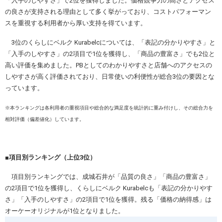
「入手のしやすさ」で2位を獲得しました。価格競争力の高さとアクセス
の良さが支持される理由として多く挙がっており、コストパフォーマン
スを重視する利用者から厚い支持を得ています。
3位のくらしにベルク Kurabelcについては、「表記の分かりやすさ」と
「入手のしやすさ」の2項目で1位を獲得し、「商品の豊富さ」でも2位と
高い評価を集めました。PBとしてのわかりやすさと店舗へのアクセスの
しやすさが高く評価されており、日常使いの利便性が総合3位の要因とな
っています。
※本ランキングは各利用者の重視項目や総合的な満足度を統計的に重み付けし、その総合力を
相対評価（偏差値化）しています。
■項目別ランキング（上位3位）
項目別ランキングでは、成城石井が「品質の良さ」「商品の豊富さ」
の2項目で1位を獲得し、くらしにベルク Kurabelcも「表記の分かりやす
さ」「入手のしやすさ」の2項目で1位を獲得。残る「価格の納得感」は
オーケーオリジナルが1位となりました。