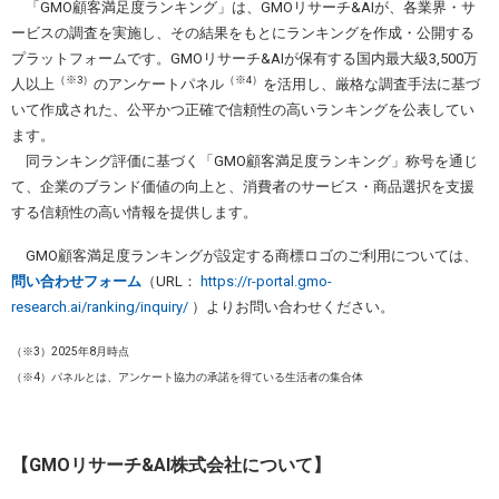
「GMO顧客満足度ランキング」は、GMOリサーチ&AIが、各業界・サ
ービスの調査を実施し、その結果をもとにランキングを作成・公開する
プラットフォームです。GMOリサーチ&AIが保有する国内最大級3,500万
（※3）
（※4）
人以上
のアンケートパネル
を活用し、厳格な調査手法に基づ
いて作成された、公平かつ正確で信頼性の高いランキングを公表してい
ます。
同ランキング評価に基づく「GMO顧客満足度ランキング」称号を通じ
て、企業のブランド価値の向上と、消費者のサービス・商品選択を支援
する信頼性の高い情報を提供します。
GMO顧客満足度ランキングが設定する商標ロゴのご利用については、
問い合わせフォーム
（URL：
https://r-portal.gmo-
research.ai/ranking/inquiry/
）よりお問い合わせください。
（※3）2025年8月時点
（※4）パネルとは、アンケート協力の承諾を得ている生活者の集合体
【GMOリサーチ&AI株式会社について】