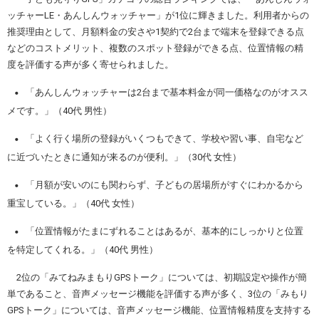
ッチャーLE・あんしんウォッチャー」が1位に輝きました。利用者からの
推奨理由として、月額料金の安さや1契約で2台まで端末を登録できる点
などのコストメリット、複数のスポット登録ができる点、位置情報の精
度を評価する声が多く寄せられました。
・
「あんしんウォッチャーは2台まで基本料金が同一価格なのがオスス
メです。」（40代 男性）
・
「よく行く場所の登録がいくつもできて、学校や習い事、自宅など
に近づいたときに通知が来るのが便利。」（30代 女性）
・
「月額が安いのにも関わらず、子どもの居場所がすぐにわかるから
重宝している。」（40代 女性）
・
「位置情報がたまにずれることはあるが、基本的にしっかりと位置
を特定してくれる。」（40代 男性）
2位の「みてねみまもりGPSトーク」については、初期設定や操作が簡
単であること、音声メッセージ機能を評価する声が多く、3位の「みもり
GPSトーク」については、音声メッセージ機能、位置情報精度を支持する