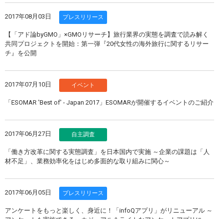
2017年08月03日
プレスリリース
【「アド論byGMO」×GMOリサーチ】旅行業界の実態を調査で読み解く
共同プロジェクトを開始：第一弾『20代女性の海外旅行に関するリサー
チ』を公開
2017年07月10日
イベント
「ESOMAR 'Best of' - Japan 2017」ESOMARが開催するイベントのご紹介
2017年06月27日
自主調査
「働き方改革に関する実態調査」を日本国内で実施 ～企業の課題は「人
材不足」、業務効率化をはじめ多面的な取り組みに関心～
2017年06月05日
プレスリリース
アンケートをもっと楽しく、身近に！「infoQアプリ」がリニューアル ～